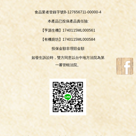
食品業者登錄字號B-127656711-00000-4
本產品已投保產品責任險:
【亨源生機】1740115ML000561
【有機廚坊】1740115ML000584
投保金額非理賠金額
如發生訴訟時，雙方同意以台中地方法院為第
一審管轄法院。