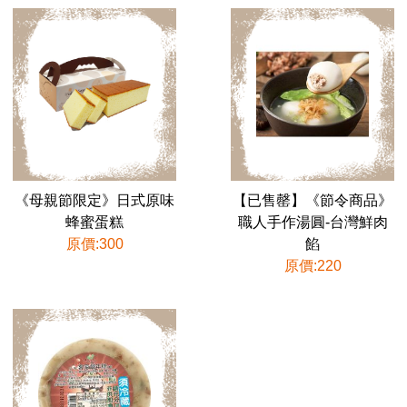
《母親節限定》日式原味
【已售罄】《節令商品》
蜂蜜蛋糕
職人手作湯圓-台灣鮮肉
原價:300
餡
原價:220