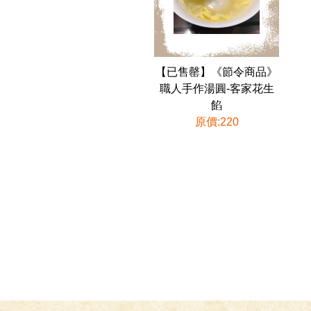
【已售罄】《節令商品》
職人手作湯圓-客家花生
餡
原價:220