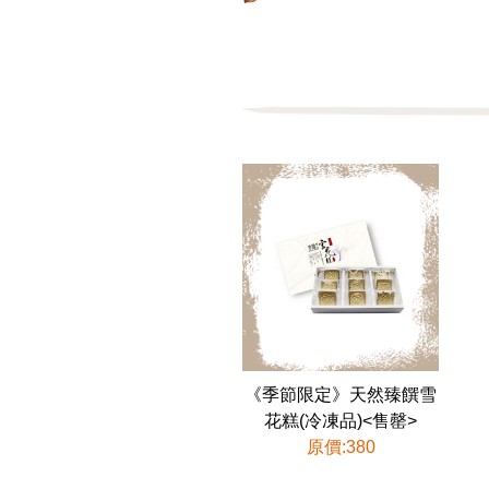
《季節限定》天然臻饌雪
花糕(冷凍品)<售罄>
原價:380