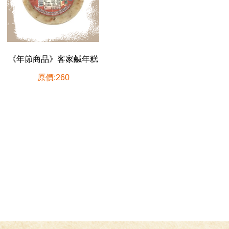
《年節商品》客家鹹年糕
原價:260