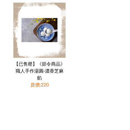
【已售罄】《節令商品》
職人手作湯圓-濃香芝麻
餡
原價:220