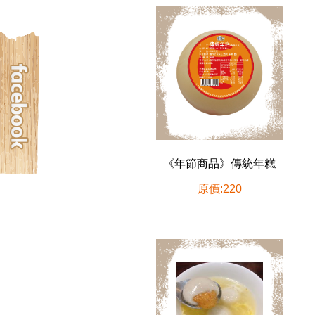
《年節商品》傳統年糕
原價:220