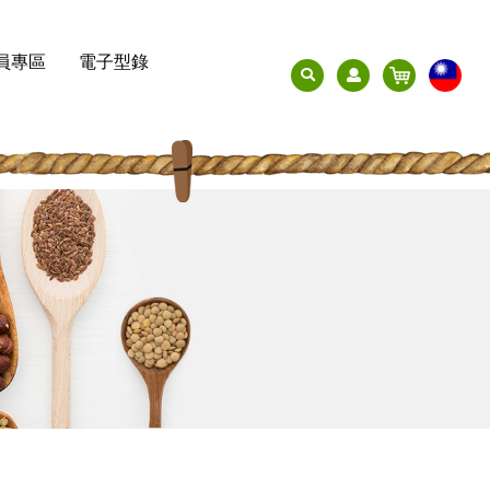
購
員專區
電子型錄
登
物
入
車