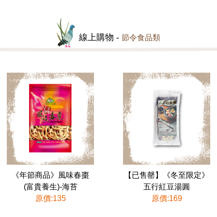
線上購物 -
節令食品類
《年節商品》風味春棗
【已售罄】《冬至限定》
(富貴養生)-海苔
五行紅豆湯圓
原價:135
原價:169