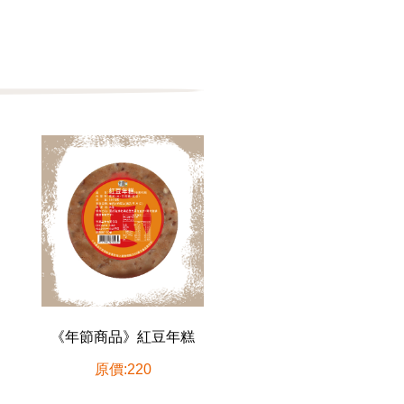
《年節商品》紅豆年糕
原價:220