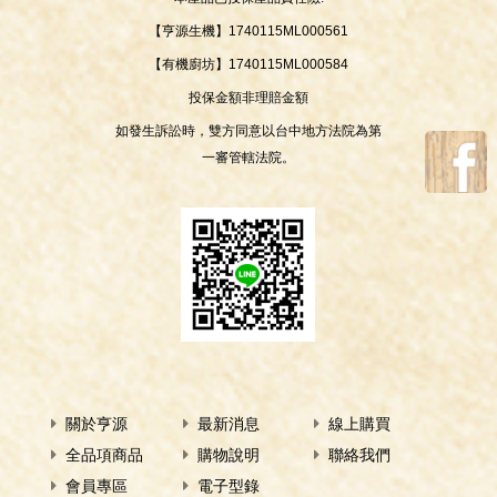
【亨源生機】1740115ML000561
【有機廚坊】1740115ML000584
投保金額非理賠金額
如發生訴訟時，雙方同意以台中地方法院為第
一審管轄法院。
關於亨源
最新消息
線上購買
全品項商品
購物說明
聯絡我們
會員專區
電子型錄