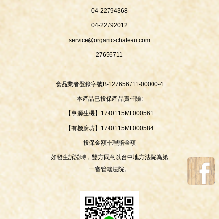
04-22794368
04-22792012
service@organic-chateau.com
27656711
食品業者登錄字號B-127656711-00000-4
本產品已投保產品責任險:
【亨源生機】1740115ML000561
【有機廚坊】1740115ML000584
投保金額非理賠金額
如發生訴訟時，雙方同意以台中地方法院為第
一審管轄法院。