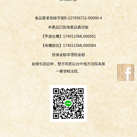
食品業者登錄字號B-127656711-00000-4
本產品已投保產品責任險:
【亨源生機】1740115ML000561
【有機廚坊】1740115ML000584
投保金額非理賠金額
如發生訴訟時，雙方同意以台中地方法院為第
一審管轄法院。