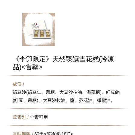
《季節限定》天然臻饌雪花糕(冷凍
品)<售罄>
成份 /
綠豆沙(綠豆仁、蔗糖、大豆沙拉油、海藻糖)、紅豆餡
(紅豆、蔗糖)、大豆沙拉油、鹽、芥花油、橄欖油。
葷素別 /
全素可用
賞味期限 /
60天<須冷凍-18℃>