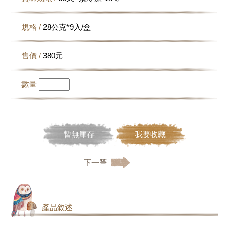
規格 /
28公克*9入/盒
售價 /
380
元
數量
暫無庫存
我要收藏
下一筆
產品敘述