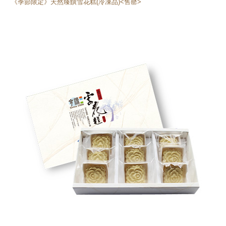
《季節限定》天然臻饌雪花糕(冷凍品)<售罄>