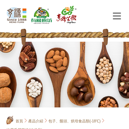
首頁
產品介紹
包子、饅頭、烘培食品類(-18℃)