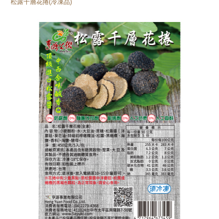
松露千層花捲(冷凍品)