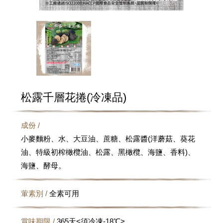
松露千層花捲(冷凍品)
成份 /
小麥麵粉、水、大豆油、蔗糖、松露醬(洋蘑菇、葵花
油、特級初榨橄欖油、松露、黑橄欖、海鹽、香料)、
海鹽、酵母。
葷素別 /
全素可用
賞味期限 /
365天<須冷凍-18℃>