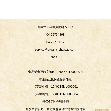
台中市太平區興隆路7-50號
04-22794368
04-22792012
service@organic-chateau.com
27656711
食品業者登錄字號B-127656711-00000-4
本產品已投保產品責任險:
【亨源生機】1740115ML000561
【有機廚坊】1740115ML000584
投保金額非理賠金額
如發生訴訟時，雙方同意以台中地方法院為第