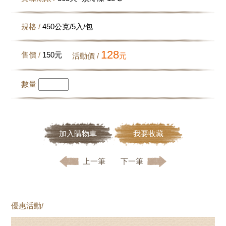
規格 /
450公克/5入/包
128
售價 /
150
元
活動價 /
元
數量
加入購物車
我要收藏
上一筆
下一筆
優惠活動/