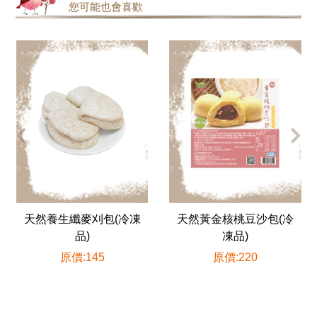
您可能也會喜歡
天然養生纖麥刈包(冷凍
天然黃金核桃豆沙包(冷
品)
凍品)
原價:145
原價:220