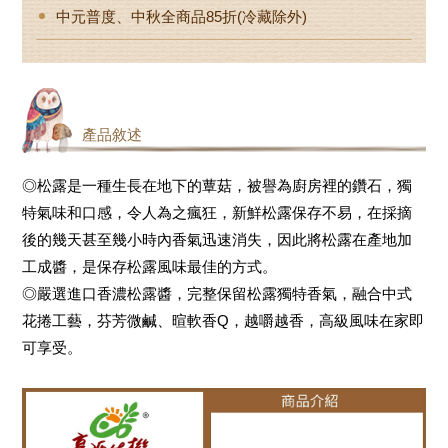
中元普度、中秋全商品85折(冷藏除外)
產品敘述
◎松露是一種生長在地下的蕈菇，被譽為廚房裡的鑽石，獨
特氣味和口感，令人為之瘋狂，新鮮松露保存不易，在採摘
後的幾天甚至幾小時內香氣迅速消失，因此將松露在產地加
工成醬，是保存松露風味最佳的方式。
◎嚴選進口香濃松露醬，完整保留松露獨特香氣，融合中式
花捲工藝，芬芳微鹹、暄軟香Q，越嚼越香，高級風味在家即
可享受。