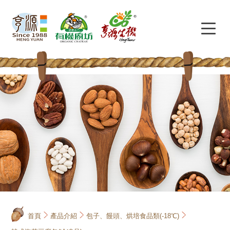
首頁
產品介紹
包子、饅頭、烘培食品類(-18℃)