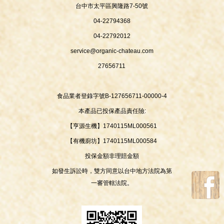
台中市太平區興隆路7-50號
04-22794368
04-22792012
service@organic-chateau.com
27656711
食品業者登錄字號B-127656711-00000-4
本產品已投保產品責任險:
【亨源生機】1740115ML000561
【有機廚坊】1740115ML000584
投保金額非理賠金額
如發生訴訟時，雙方同意以台中地方法院為第
一審管轄法院。