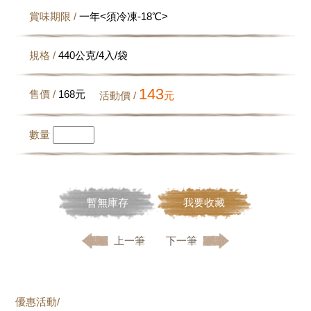
賞味期限 /
一年<須冷凍-18℃>
規格 /
440公克/4入/袋
143
售價 /
168
元
活動價 /
元
數量
暫無庫存
我要收藏
上一筆
下一筆
優惠活動/