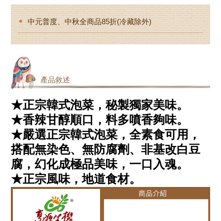
中元普度、中秋全商品85折(冷藏除外)
產品敘述
★正宗韓式泡菜，秘製獨家美味。
★香辣甘醇順口，料多噴香夠味。
★嚴選正宗韓式泡菜，全素食可用，
搭配無染色、無防腐劑、非基改白豆
腐，幻化成極品美味，一口入魂。
★正宗風味，地道食材。