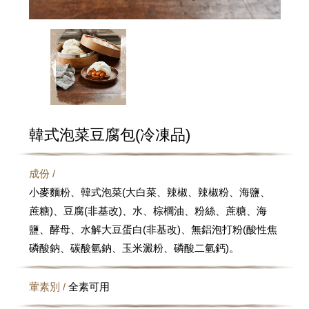
韓式泡菜豆腐包(冷凍品)
成份 /
小麥麵粉、韓式泡菜(大白菜、辣椒、辣椒粉、海鹽、
蔗糖)、豆腐(非基改)、水、棕櫚油、粉絲、蔗糖、海
鹽、酵母、水解大豆蛋白(非基改)、無鋁泡打粉(酸性焦
磷酸鈉、碳酸氫鈉、玉米澱粉、磷酸二氫鈣)。
葷素別 /
全素可用