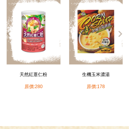
天然紅薏仁粉
生機玉米濃湯
原價:280
原價:178