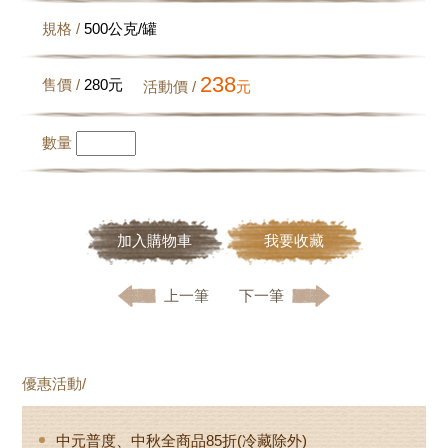
規格 /
500公克/罐
238
售價 /
280
元
活動價 /
元
數量
加入購物車
我要收藏
上一筆
下一筆
優惠活動/
中元普度、中秋全商品85折(冷藏除外)