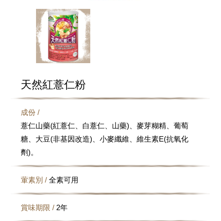
天然紅薏仁粉
成份 /
薏仁山藥(紅薏仁、白薏仁、山藥)、麥芽糊精、葡萄
糖、大豆(非基因改造)、小麥纖維、維生素E(抗氧化
劑)。
葷素別 /
全素可用
賞味期限 /
2年