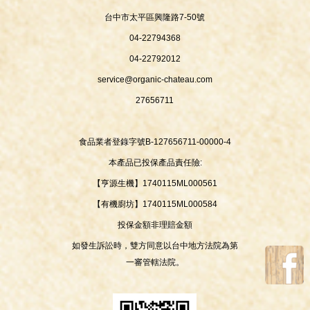
台中市太平區興隆路7-50號
04-22794368
04-22792012
service@organic-chateau.com
27656711
食品業者登錄字號B-127656711-00000-4
本產品已投保產品責任險:
【亨源生機】1740115ML000561
【有機廚坊】1740115ML000584
投保金額非理賠金額
如發生訴訟時，雙方同意以台中地方法院為第
一審管轄法院。