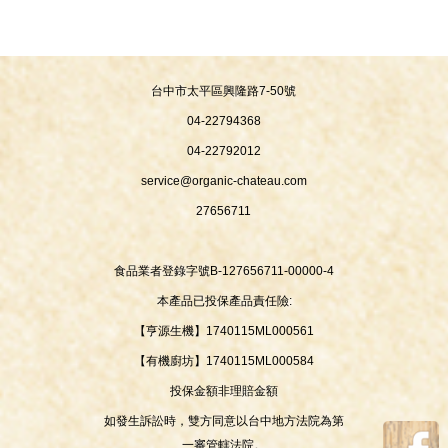
台中市太平區興隆路7-50號
04-22794368
04-22792012
service@organic-chateau.com
27656711
食品業者登錄字號B-127656711-00000-4
本產品已投保產品責任險:
【亨源生機】1740115ML000561
【有機廚坊】1740115ML000584
投保金額非理賠金額
如發生訴訟時，雙方同意以台中地方法院為第
一審管轄法院。