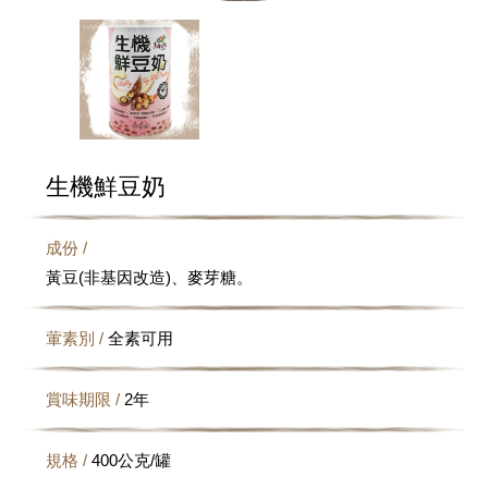
生機鮮豆奶
成份 /
黃豆(非基因改造)、麥芽糖。
葷素別 /
全素可用
賞味期限 /
2年
規格 /
400公克/罐