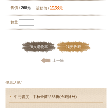
228
售價 /
268
元
活動價 /
元
數量
加入購物車
我要收藏
上一筆
優惠活動/
中元普度、中秋全商品85折(冷藏除外)