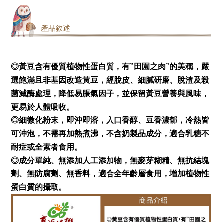
產品敘述
◎黃豆含有優質植物性蛋白質，有”田園之肉”的美稱，嚴
選飽滿且非基因改造黃豆，經脫皮、細膩研磨、脫渣及殺
菌滅酶處理，降低易脹氣因子，並保留黃豆營養與風味，
更易於人體吸收。
◎細微化粉末，即沖即溶，入口香醇、豆香濃郁，冷熱皆
可沖泡，不需再加熱煮沸，不含奶製品成分，適合乳糖不
耐症或全素者食用。
◎成分單純、無添加人工添加物，無麥芽糊精、無抗結塊
劑、無防腐劑、無香料，適合全年齡層食用，增加植物性
蛋白質的攝取。