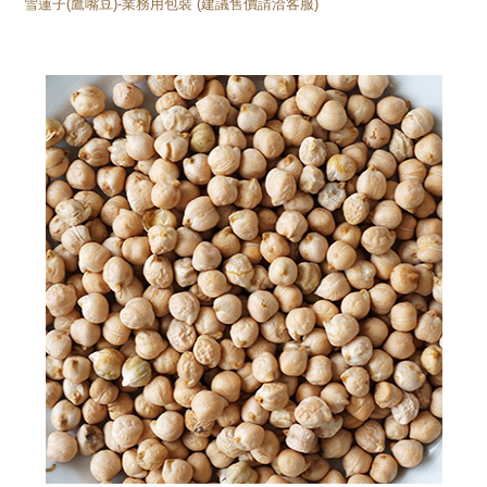
雪蓮子(鷹嘴豆)-業務用包裝 (建議售價請洽客服)