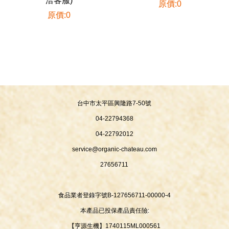
洽客服)
原價:0
原價:0
台中市太平區興隆路7-50號
04-22794368
04-22792012
service@organic-chateau.com
27656711
食品業者登錄字號B-127656711-00000-4
本產品已投保產品責任險:
【亨源生機】1740115ML000561