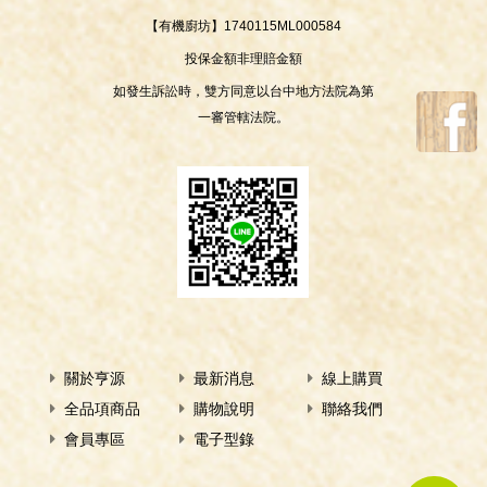
【有機廚坊】1740115ML000584
投保金額非理賠金額
如發生訴訟時，雙方同意以台中地方法院為第
一審管轄法院。
關於亨源
最新消息
線上購買
全品項商品
購物說明
聯絡我們
會員專區
電子型錄