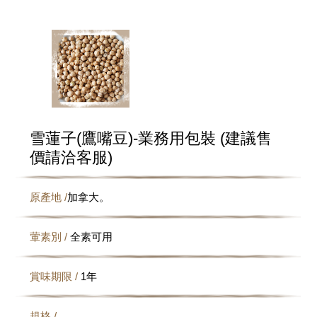
雪蓮子(鷹嘴豆)-業務用包裝 (建議售
價請洽客服)
原產地 /
加拿大。
葷素別 /
全素可用
賞味期限 /
1年
規格 /