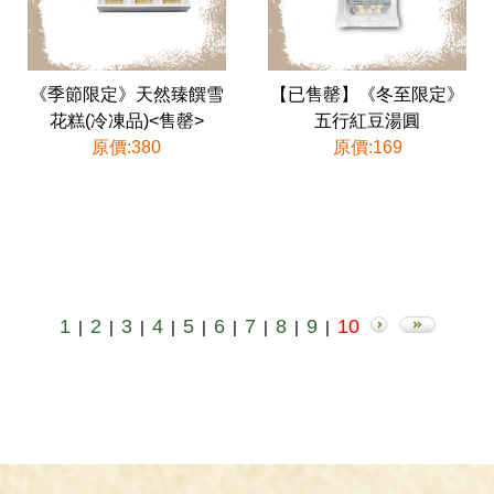
《季節限定》天然臻饌雪
【已售罄】《冬至限定》
花糕(冷凍品)<售罄>
五行紅豆湯圓
原價:380
原價:169
1
2
3
4
5
6
7
8
9
10
|
|
|
|
|
|
|
|
|