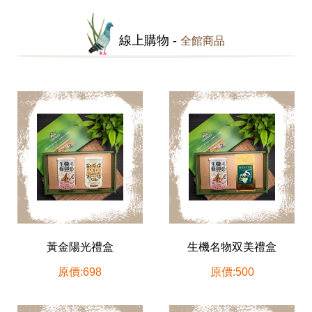
線上購物 -
全館商品
黃金陽光禮盒
生機名物双美禮盒
原價:698
原價:500