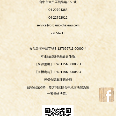
台中市太平區興隆路7-50號
04-22794368
04-22792012
service@organic-chateau.com
27656711
食品業者登錄字號B-127656711-00000-4
本產品已投保產品責任險:
【亨源生機】1740115ML000561
【有機廚坊】1740115ML000584
投保金額非理賠金額
如發生訴訟時，雙方同意以台中地方法院為第
一審管轄法院。