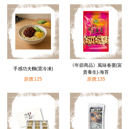
《年節商品》風味春棗(富
手感功夫麵(需冷凍)
貴養生)-海苔
原價:125
原價:135